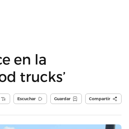
e en la
od trucks’
Escuchar
Guardar
Compartir