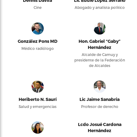
Dennis Dávila
Lic Eddie López Serrano
Cine
Abogado y analista político
González Pons MD
Hon. Gabriel “Gaby”
Hernández
Médico radiólogo
Alcalde de Camuy y
presidente de la Federación
de Alcaldes
Heriberto N. Saurí
Lic Jaime Sanabria
Salud y emergencias
Profesor de derecho
Lcdo Josué Cardona
Hernández