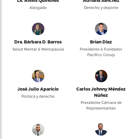
Lic Alexis Quiñones
Adriana Sánchez
Abogado
Derecho y deporte
Dra. Bárbara D. Barros
Brian Díaz
Salud Mental & Menopausia
Presidente & Fundador
Pacifico Group
José Julio Aparicio
Carlos Johnny Méndez
Núñez
Política y derecho
Presidente Cámara de
Representantes