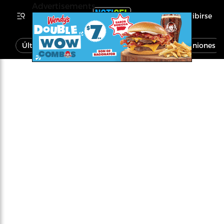
Advertisements
Inscribirse
Última Hora
Noticias
Economía
Opiniones