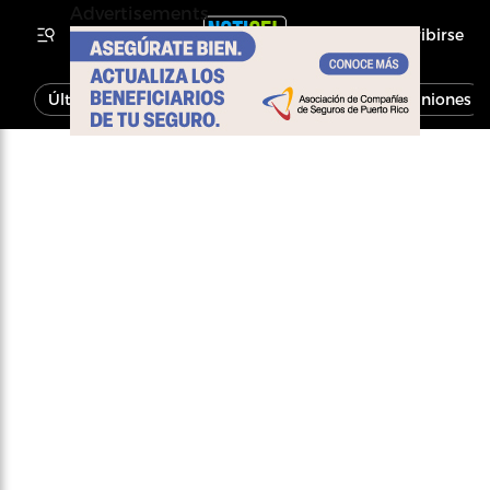
Advertisements
Inscribirse
Última Hora
Noticias
Economía
Opiniones