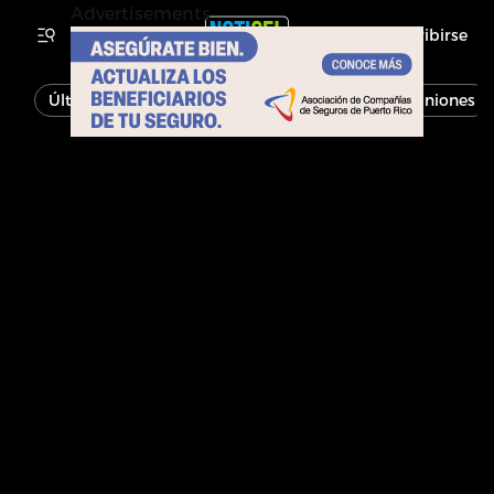
Advertisements
Inscribirse
Última Hora
Noticias
Economía
Opiniones