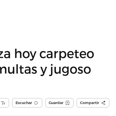
a hoy carpeteo
omultas y jugoso
Escuchar
Guardar
Compartir