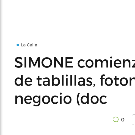
La Calle
SIMONE comienz
de tablillas, fot
negocio (doc
0