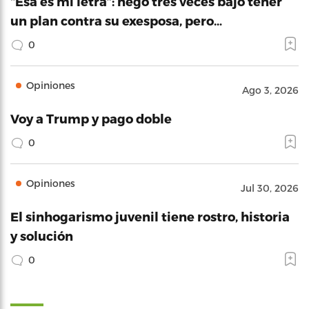
“Esa es mi letra”: negó tres veces bajo tener
un plan contra su exesposa, pero…
0
Opiniones
Ago 3, 2026
Voy a Trump y pago doble
0
Opiniones
Jul 30, 2026
El sinhogarismo juvenil tiene rostro, historia
y solución
0