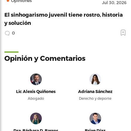
Opiniones
Jul 30, 2026
El sinhogarismo juvenil tiene rostro, historia
y solución
0
Opinión y Comentarios
Lic Alexis Quiñones
Adriana Sánchez
Abogado
Derecho y deporte
Dra. Bárbara D. Barros
Brian Díaz