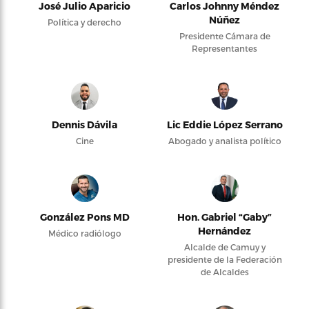
José Julio Aparicio
Carlos Johnny Méndez
Núñez
Política y derecho
Presidente Cámara de
Representantes
Dennis Dávila
Lic Eddie López Serrano
Cine
Abogado y analista político
González Pons MD
Hon. Gabriel “Gaby”
Hernández
Médico radiólogo
Alcalde de Camuy y
presidente de la Federación
de Alcaldes