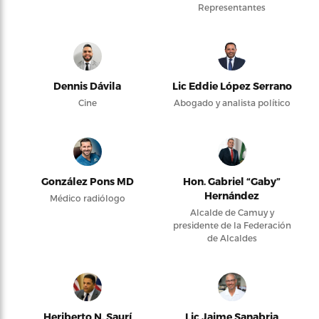
Representantes
Dennis Dávila
Lic Eddie López Serrano
Cine
Abogado y analista político
González Pons MD
Hon. Gabriel “Gaby”
Hernández
Médico radiólogo
Alcalde de Camuy y
presidente de la Federación
de Alcaldes
Heriberto N. Saurí
Lic Jaime Sanabria