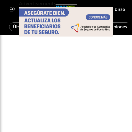
Advertisements
Inscribirse
Última Hora
Noticias
Economía
Opiniones