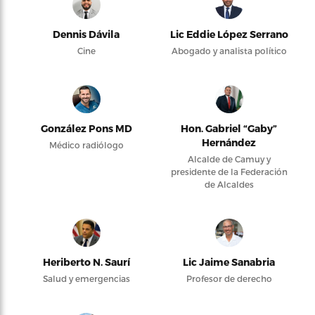
Dennis Dávila
Lic Eddie López Serrano
Cine
Abogado y analista político
González Pons MD
Hon. Gabriel “Gaby”
Hernández
Médico radiólogo
Alcalde de Camuy y
presidente de la Federación
de Alcaldes
Heriberto N. Saurí
Lic Jaime Sanabria
Salud y emergencias
Profesor de derecho