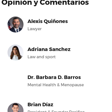
Opinión y Comentarios
Alexis Quiñones
Lawyer
Adriana Sanchez
Law and sport
Dr. Barbara D. Barros
Mental Health & Menopause
Brian Díaz
President & Founder Pacifico