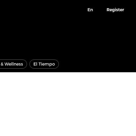
En
Register
e & Wellness
El Tiempo