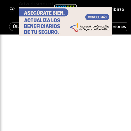
Advertisements
Inscribirse
Última Hora
Noticias
Economía
Opiniones