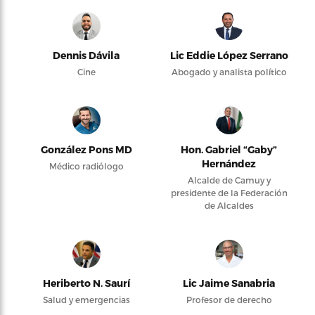
Dennis Dávila
Lic Eddie López Serrano
Cine
Abogado y analista político
González Pons MD
Hon. Gabriel “Gaby”
Hernández
Médico radiólogo
Alcalde de Camuy y
presidente de la Federación
de Alcaldes
Heriberto N. Saurí
Lic Jaime Sanabria
Salud y emergencias
Profesor de derecho