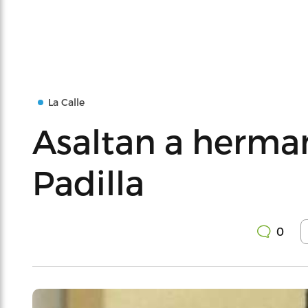
La Calle
Asaltan a herma
Padilla
0