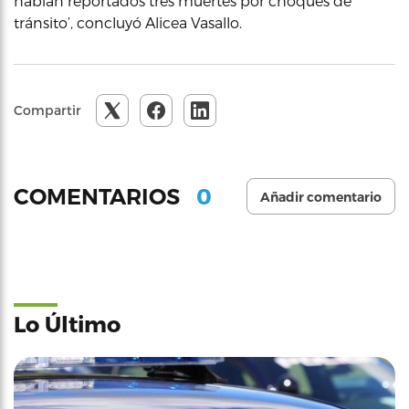
habían reportados tres muertes por choques de
tránsito’, concluyó Alicea Vasallo.
Compartir
0
COMENTARIOS
Añadir comentario
Lo Último