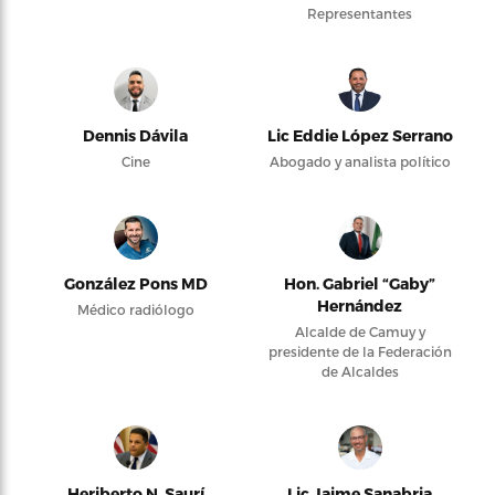
Representantes
Dennis Dávila
Lic Eddie López Serrano
Cine
Abogado y analista político
González Pons MD
Hon. Gabriel “Gaby”
Hernández
Médico radiólogo
Alcalde de Camuy y
presidente de la Federación
de Alcaldes
Heriberto N. Saurí
Lic Jaime Sanabria