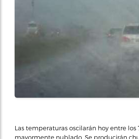
Las temperaturas oscilarán hoy entre los 72
mayormente nublado. Se producirán chub