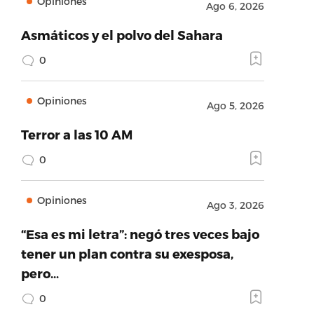
Opiniones
Ago 6, 2026
Asmáticos y el polvo del Sahara
0
Opiniones
Ago 5, 2026
Terror a las 10 AM
0
88_1580835597674.jpg_39813321_ver1.0
Opiniones
Ago 3, 2026
“Esa es mi letra”: negó tres veces bajo
tener un plan contra su exesposa,
pero…
0