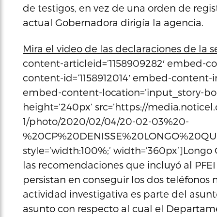
de testigos, en vez de una orden de regis
actual Gobernadora dirigía la agencia.
Mira el video de las declaraciones de la se
content-articleid=’1158909282′ embed-c
content-id=’1158912014′ embed-content-
embed-content-location=’input_story-bo
height=’240px’ src=’https://media.notic
1/photo/2020/02/04/20-02-03%20-
%20CP%20DENISSE%20LONGO%20QUIN%C
style=’width:100%;’ width=’360px’]Longo 
las recomendaciones que incluyó al PFEI
persistan en conseguir los dos teléfonos 
actividad investigativa es parte del asunt
asunto con respecto al cual el Departame