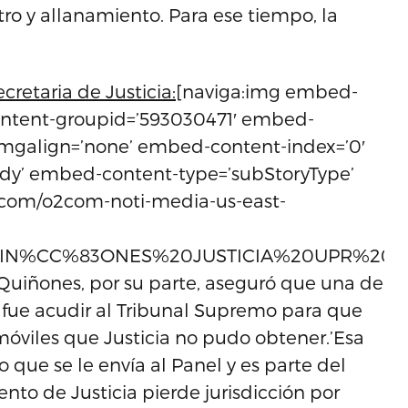
tro y allanamiento. Para ese tiempo, la
cretaria de Justicia:
[naviga:img embed-
ontent-groupid=’593030471′ embed-
imgalign=’none’ embed-content-index=’0′
dy’ embed-content-type=’subStoryType’
el.com/o2com-noti-media-us-east-
C%83ONES%20JUSTICIA%20UPR%20JCF%20159
Quiñones, por su parte, aseguró que una de
 fue acudir al Tribunal Supremo para que
móviles que Justicia no pudo obtener.’Esa
o que se le envía al Panel y es parte del
nto de Justicia pierde jurisdicción por