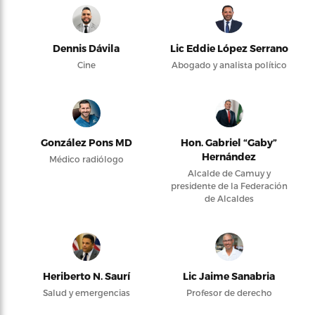
Dennis Dávila
Lic Eddie López Serrano
Cine
Abogado y analista político
González Pons MD
Hon. Gabriel “Gaby”
Hernández
Médico radiólogo
Alcalde de Camuy y
presidente de la Federación
de Alcaldes
Heriberto N. Saurí
Lic Jaime Sanabria
Salud y emergencias
Profesor de derecho