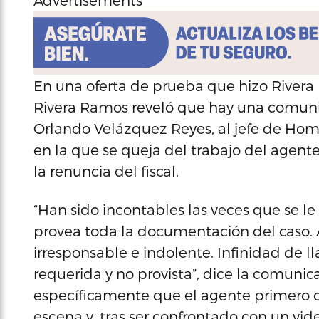
Advertisements
En una oferta de prueba que hizo Rivera 
Rivera Ramos reveló que hay una comunica
Orlando Velázquez Reyes, al jefe de Homi
en la que se queja del trabajo del agen
la renuncia del fiscal.
“Han sido incontables las veces que se l
provea toda la documentación del caso. A
irresponsable e indolente. Infinidad de 
requerida y no provista”, dice la comunica
específicamente que el agente primero d
escena y, tras ser confrontado con un vi