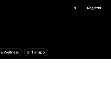
En
Register
e & Wellness
El Tiempo