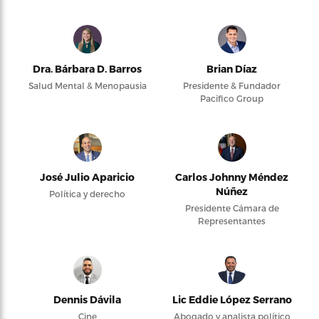
Dra. Bárbara D. Barros
Brian Díaz
Salud Mental & Menopausia
Presidente & Fundador
Pacifico Group
José Julio Aparicio
Carlos Johnny Méndez
Núñez
Política y derecho
Presidente Cámara de
Representantes
Dennis Dávila
Lic Eddie López Serrano
Cine
Abogado y analista político