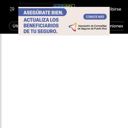
Advertisements
Inscribirse
Última Hora
Noticias
Economía
Opiniones