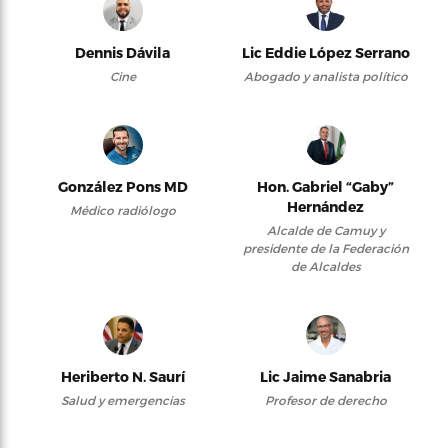
Dennis Dávila
Lic Eddie López Serrano
Cine
Abogado y analista político
González Pons MD
Hon. Gabriel “Gaby”
Hernández
Médico radiólogo
Alcalde de Camuy y
presidente de la Federación
de Alcaldes
Heriberto N. Saurí
Lic Jaime Sanabria
Salud y emergencias
Profesor de derecho