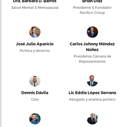
Dra. Bárbara D. Barros
Brian Díaz
Salud Mental & Menopausia
Presidente & Fundador
Pacifico Group
José Julio Aparicio
Carlos Johnny Méndez
Núñez
Política y derecho
Presidente Cámara de
Representantes
Dennis Dávila
Lic Eddie López Serrano
Cine
Abogado y analista político