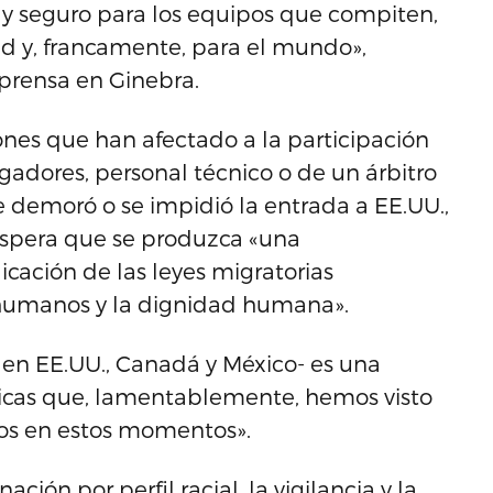
y seguro para los equipos que compiten,
dad y, francamente, para el mundo»,
prensa en Ginebra.
ones que han afectado a la participación
ugadores, personal técnico o de un árbitro
se demoró o se impidió la entrada a EE.UU.,
espera que se produzca «una
cación de las leyes migratorias
 humanos y la dignidad humana».
 en EE.UU., Canadá y México- es una
íticas que, lamentablemente, hemos visto
dos en estos momentos».
ión por perfil racial, la vigilancia y la