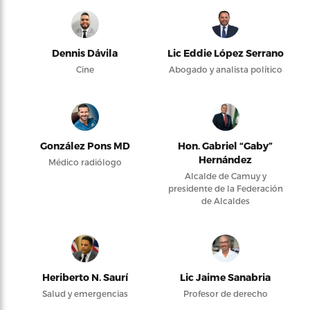
Dennis Dávila
Lic Eddie López Serrano
Cine
Abogado y analista político
González Pons MD
Hon. Gabriel “Gaby”
Hernández
Médico radiólogo
Alcalde de Camuy y
presidente de la Federación
de Alcaldes
Heriberto N. Saurí
Lic Jaime Sanabria
Salud y emergencias
Profesor de derecho