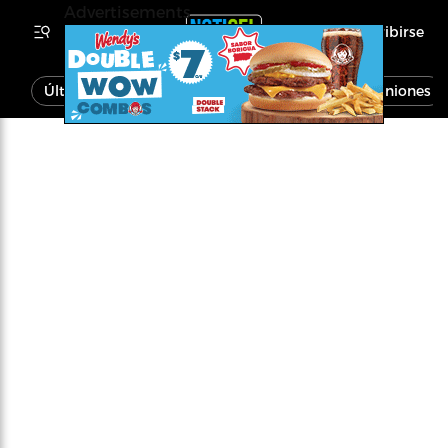
Advertisements
Inscribirse
Última Hora
Noticias
Economía
Opiniones