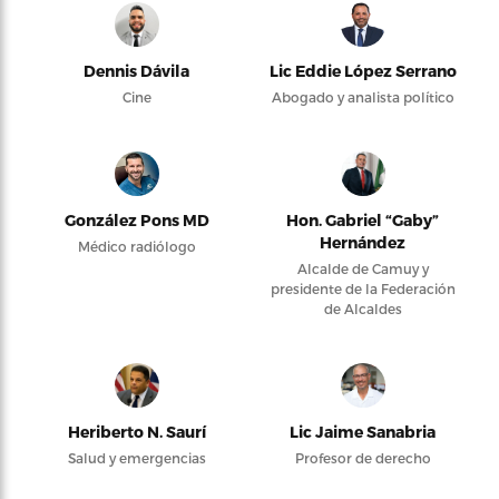
Dennis Dávila
Lic Eddie López Serrano
Cine
Abogado y analista político
González Pons MD
Hon. Gabriel “Gaby”
Hernández
Médico radiólogo
Alcalde de Camuy y
presidente de la Federación
de Alcaldes
Heriberto N. Saurí
Lic Jaime Sanabria
Salud y emergencias
Profesor de derecho