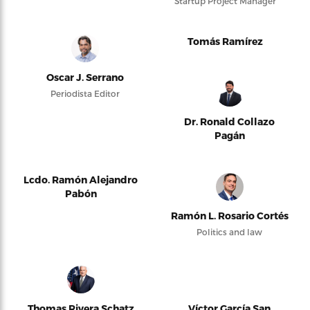
Startup Project Manager
Tomás Ramírez
Oscar J. Serrano
Periodista Editor
Dr. Ronald Collazo
Pagán
Lcdo. Ramón Alejandro
Pabón
Ramón L. Rosario Cortés
Politics and law
Thomas Rivera Schatz
Víctor García San