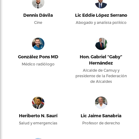
Dennis Dávila
Lic Eddie López Serrano
Cine
Abogado y analista político
González Pons MD
Hon. Gabriel “Gaby”
Hernández
Médico radiólogo
Alcalde de Camuy y
presidente de la Federación
de Alcaldes
Heriberto N. Saurí
Lic Jaime Sanabria
Salud y emergencias
Profesor de derecho