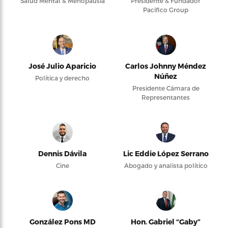
Salud Mental & Menopausia
Presidente & Fundador
Pacifico Group
José Julio Aparicio
Carlos Johnny Méndez
Núñez
Política y derecho
Presidente Cámara de
Representantes
Dennis Dávila
Lic Eddie López Serrano
Cine
Abogado y analista político
González Pons MD
Hon. Gabriel “Gaby”