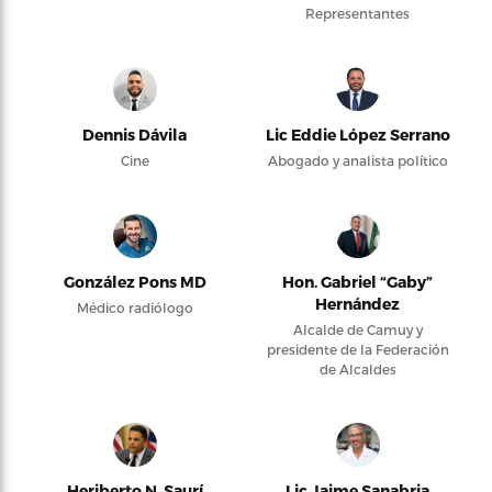
Representantes
Dennis Dávila
Lic Eddie López Serrano
Cine
Abogado y analista político
González Pons MD
Hon. Gabriel “Gaby”
Hernández
Médico radiólogo
Alcalde de Camuy y
presidente de la Federación
de Alcaldes
Heriberto N. Saurí
Lic Jaime Sanabria