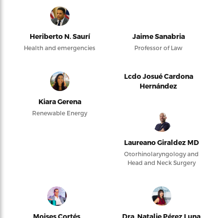
Heriberto N. Saurí
Jaime Sanabria
Health and emergencies
Professor of Law
Lcdo Josué Cardona
Hernández
Kiara Gerena
Renewable Energy
Laureano Giraldez MD
Otorhinolaryngology and
Head and Neck Surgery
Moises Cortés
Dra. Natalie Pérez Luna