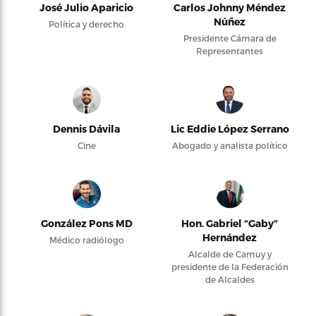
José Julio Aparicio
Carlos Johnny Méndez
Núñez
Política y derecho
Presidente Cámara de
Representantes
Dennis Dávila
Lic Eddie López Serrano
Cine
Abogado y analista político
González Pons MD
Hon. Gabriel “Gaby”
Hernández
Médico radiólogo
Alcalde de Camuy y
presidente de la Federación
de Alcaldes