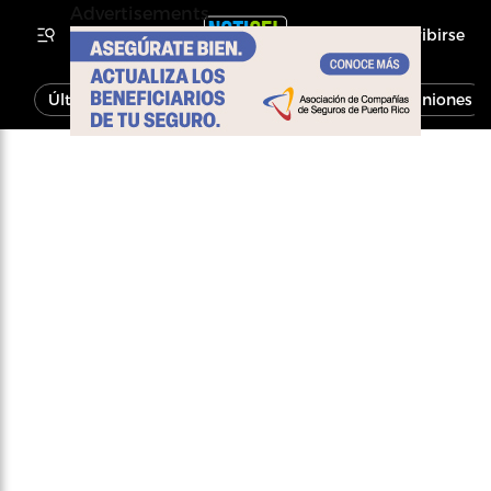
Advertisements
Inscribirse
Última Hora
Noticias
Economía
Opiniones