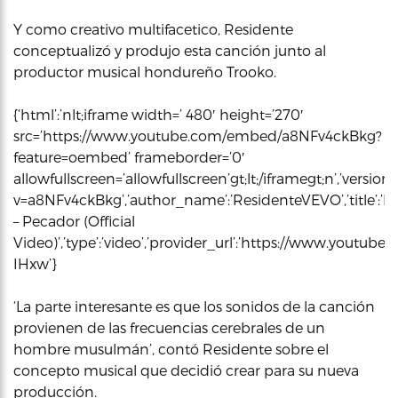
Y como creativo multifacetico, Residente
conceptualizó y produjo esta canción junto al
productor musical hondureño Trooko.
{‘html’:’nlt;iframe width=’ 480′ height=’270′
src=’https://www.youtube.com/embed/a8NFv4ckBkg?
feature=oembed’ frameborder=’0′
allowfullscreen=’allowfullscreen’gt;lt;/iframegt;n’,’vers
v=a8NFv4ckBkg’,’author_name’:’ResidenteVEVO’,’title’:’R
– Pecador (Official
Video)’,’type’:’video’,’provider_url’:’https://www.yout
IHxw’}
‘La parte interesante es que los sonidos de la canción
provienen de las frecuencias cerebrales de un
hombre musulmán’, contó Residente sobre el
concepto musical que decidió crear para su nueva
producción.