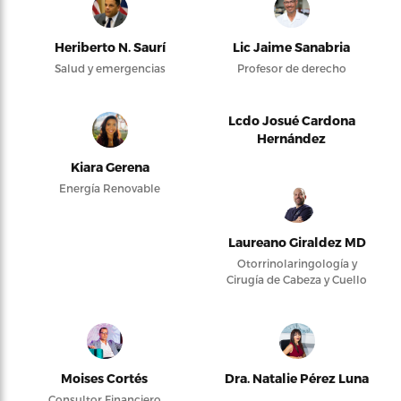
Heriberto N. Saurí
Lic Jaime Sanabria
Salud y emergencias
Profesor de derecho
Lcdo Josué Cardona
Hernández
Kiara Gerena
Energía Renovable
Laureano Giraldez MD
Otorrinolaringología y
Cirugía de Cabeza y Cuello
Moises Cortés
Dra. Natalie Pérez Luna
Consultor Financiero