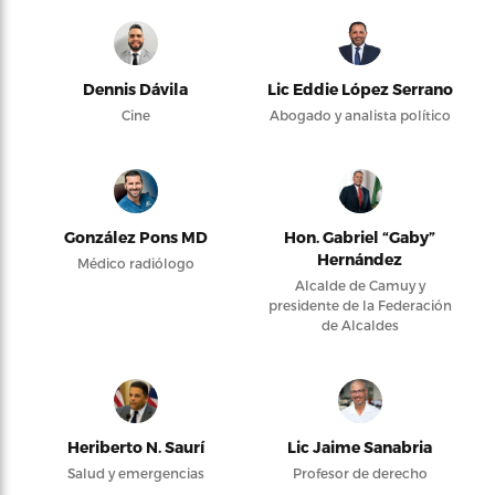
Dennis Dávila
Lic Eddie López Serrano
Cine
Abogado y analista político
González Pons MD
Hon. Gabriel “Gaby”
Hernández
Médico radiólogo
Alcalde de Camuy y
presidente de la Federación
de Alcaldes
Heriberto N. Saurí
Lic Jaime Sanabria
Salud y emergencias
Profesor de derecho