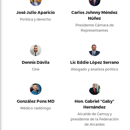
José Julio Aparicio
Carlos Johnny Méndez
Núñez
Política y derecho
Presidente Cámara de
Representantes
Dennis Dávila
Lic Eddie López Serrano
Cine
Abogado y analista político
González Pons MD
Hon. Gabriel “Gaby”
Hernández
Médico radiólogo
Alcalde de Camuy y
presidente de la Federación
de Alcaldes