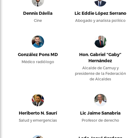
Dennis Dávila
Lic Eddie López Serrano
Cine
Abogado y analista político
González Pons MD
Hon. Gabriel “Gaby”
Hernández
Médico radiólogo
Alcalde de Camuy y
presidente de la Federación
de Alcaldes
Heriberto N. Saurí
Lic Jaime Sanabria
Salud y emergencias
Profesor de derecho