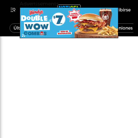
Advertisements
Inscribirse
Última Hora
Noticias
Economía
Opiniones