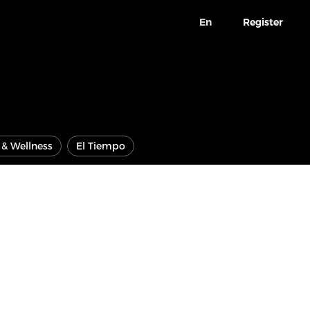
En
Register
e & Wellness
El Tiempo