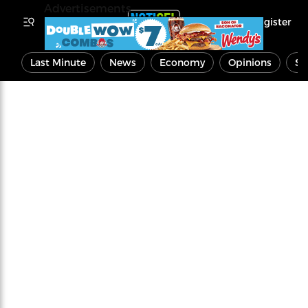
Advertisements
Register
Last Minute
News
Economy
Opinions
Sp