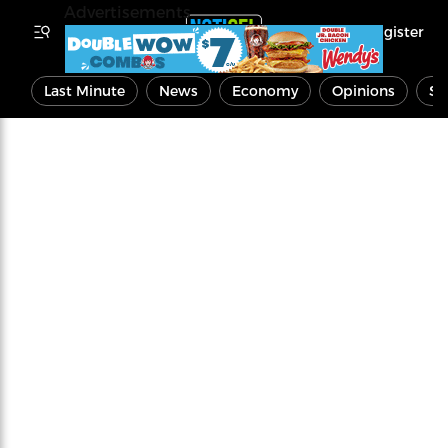
Advertisements
Register
Last Minute
News
Economy
Opinions
Sp