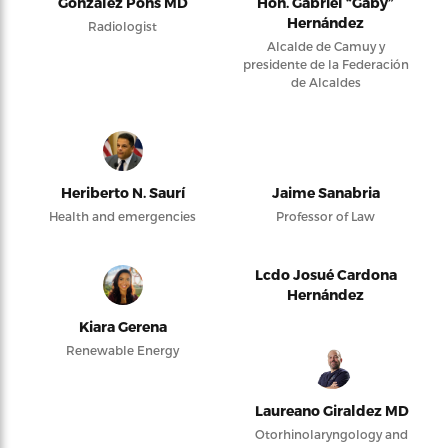
González Pons MD
Hon. Gabriel “Gaby”
Hernández
Radiologist
Alcalde de Camuy y
presidente de la Federación
de Alcaldes
Heriberto N. Saurí
Jaime Sanabria
Health and emergencies
Professor of Law
Lcdo Josué Cardona
Hernández
Kiara Gerena
Renewable Energy
Laureano Giraldez MD
Otorhinolaryngology and