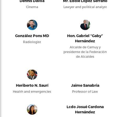
Dennis Dávila
Mr. Eddie López Serrano
Cinema
Lawyer and political analyst
González Pons MD
Hon. Gabriel “Gaby”
Hernández
Radiologist
Alcalde de Camuy y
presidente de la Federación
de Alcaldes
Heriberto N. Saurí
Jaime Sanabria
Health and emergencies
Professor of Law
Lcdo Josué Cardona
Hernández