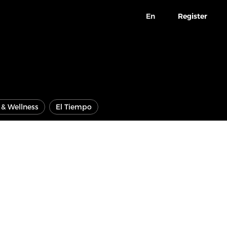
En
Register
e & Wellness
El Tiempo