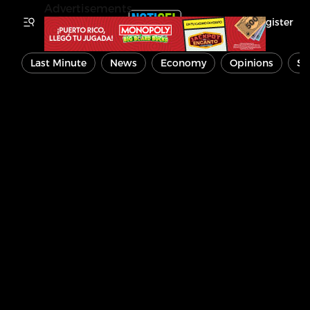
Advertisements
Register
Last Minute
News
Economy
Opinions
Sp