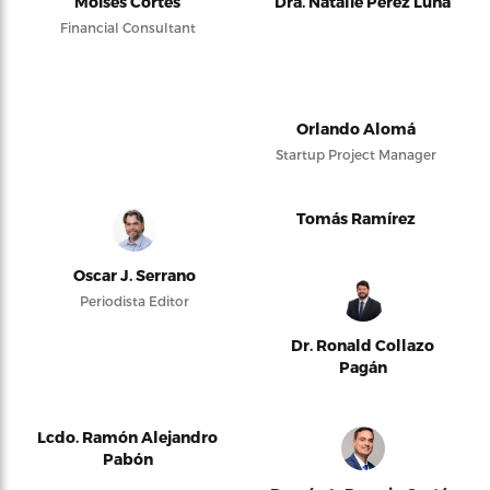
Moises Cortés
Dra. Natalie Pérez Luna
Financial Consultant
Orlando Alomá
Startup Project Manager
Tomás Ramírez
Oscar J. Serrano
Periodista Editor
Dr. Ronald Collazo
Pagán
Lcdo. Ramón Alejandro
Pabón